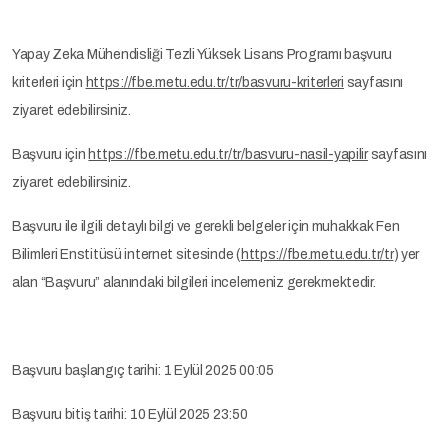
Yapay Zeka Mühendisliği Tezli Yüksek Lisans Programı başvuru
kriterleri için
https://fbe.metu.edu.tr/tr/basvuru-kriterleri
sayfasını
ziyaret edebilirsiniz.
Başvuru için
https://fbe.metu.edu.tr/tr/basvuru-nasil-yapilir
sayfasını
ziyaret edebilirsiniz.
Başvuru ile ilgili detaylı bilgi ve gerekli belgeler için muhakkak Fen
Bilimleri Enstitüsü internet sitesinde (
https://fbe.metu.edu.tr/tr
) yer
alan “Başvuru” alanındaki bilgileri incelemeniz gerekmektedir.
Başvuru başlangıç tarihi: 1 Eylül 2025 00:05
Başvuru bitiş tarihi: 10 Eylül 2025 23:50