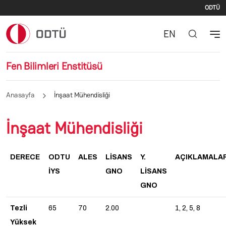
İki
Ana içeriğe atla
ODTÜ
EN
Fen Bilimleri Enstitüsü
Anasayfa
İnşaat Mühendisliği
İnşaat Mühendisliği
DERECE
ODTU
ALES
LİSANS
Y.
AÇIKLAMALA
İYS
GNO
LİSANS
GNO
Tezli
65
70
2.00
1, 2, 5, 8
Yüksek