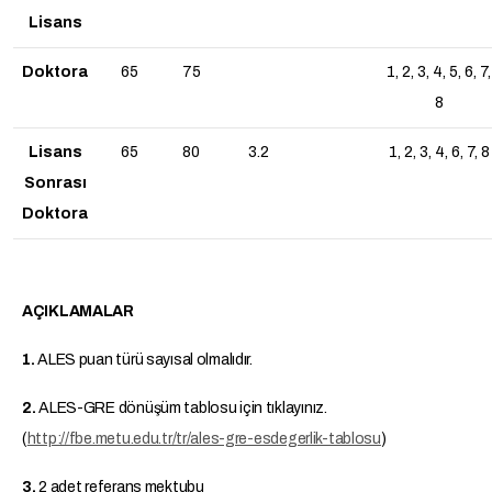
Lisans
Doktora
65
75
1, 2, 3, 4, 5, 6, 7,
8
Lisans
65
80
3.2
1, 2, 3, 4, 6, 7, 8
Sonrası
Doktora
AÇIKLAMALAR
1.
ALES puan türü sayısal olmalıdır.
2.
ALES-GRE dönüşüm tablosu için tıklayınız.
(
http://fbe.metu.edu.tr/tr/ales-gre-esdegerlik-tablosu
)
3.
2 adet referans mektubu