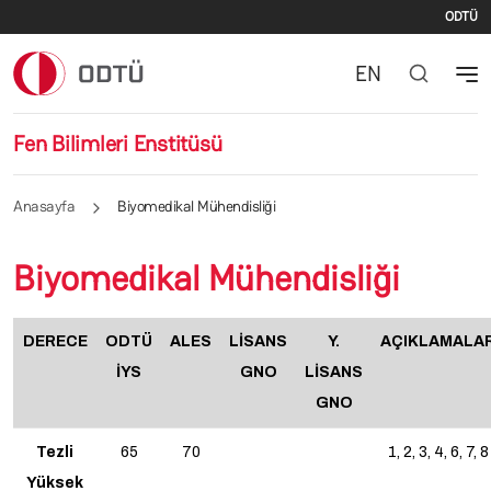
İki
Ana içeriğe atla
ODTÜ
EN
Fen Bilimleri Enstitüsü
Anasayfa
Biyomedikal Mühendisliği
Biyomedikal Mühendisliği
DERECE
ODTÜ
ALES
LİSANS
Y.
AÇIKLAMALA
İYS
GNO
LİSANS
GNO
Tezli
65
70
1, 2, 3, 4, 6, 7, 8
Yüksek