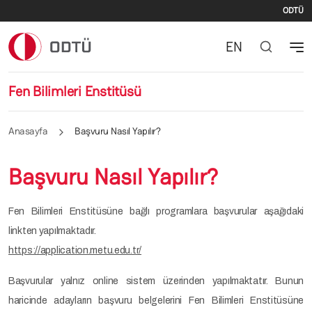
İki
Ana içeriğe atla
ODTÜ
EN
Fen Bilimleri Enstitüsü
Anasayfa
Başvuru Nasıl Yapılır?
Başvuru Nasıl Yapılır?
Fen Bilimleri Enstitüsüne bağlı programlara başvurular aşağıdaki
linkten yapılmaktadır.
https://application.metu.edu.tr/
Başvurular yalnız online sistem üzerinden yapılmaktatır. Bunun
haricinde adayların başvuru belgelerini Fen Bilimleri Enstitüsüne