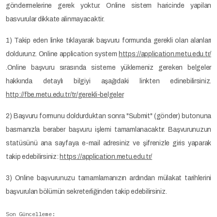
göndermelerine gerek yoktur. Online sistem haricinde yapilan
basvurular dikkate alinmayacaktir.
1) Takip eden linke tıklayarak başvuru formunda gerekli olan alanları
doldurunz. Online application system
https://application.metu.edu.tr/
.Online başvuru sırasında sisteme yüklemeniz gereken belgeler
hakkında detaylı bilgiyi aşağıdaki linkten edinebilirsiniz.
http://fbe.metu.edu.tr/tr/gerekli-belgeler
2) Başvuru formunu doldurduktan sonra "Submit" (gönder) butonuna
basmanızla beraber başvuru işlemi tamamlanacaktır. Başvurunuzun
statüsünü ana sayfaya e-mail adresiniz ve şifrenizle giris yaparak
takip edebilirsiniz:
https://application.metu.edu.tr/
3) Online başvurunuzu tamamlamanızın ardından mülakat tarihlerini
başvurulan bölümün sekreterliğinden takip edebilirsiniz.
Son Güncelleme